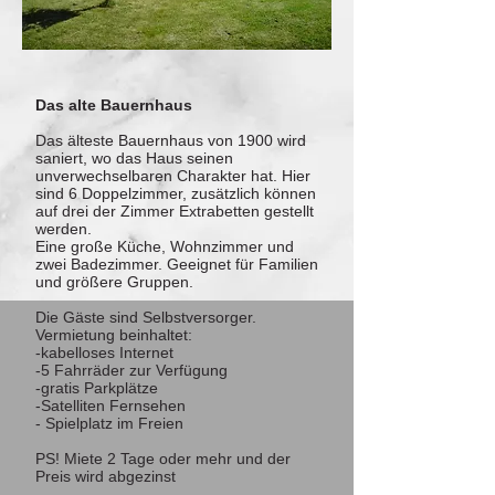
Das alte Bauernhaus
Das älteste Bauernhaus von 1900 wird
saniert, wo das Haus seinen
unverwechselbaren Charakter hat. Hier
sind 6 Doppelzimmer, zusätzlich können
auf drei der Zimmer Extrabetten gestellt
werden.
Eine große Küche, Wohnzimmer und
zwei Badezimmer. Geeignet für Familien
und größere Gruppen.
Die Gäste sind Selbstversorger.
Vermietung beinhaltet:
-kabelloses Internet
-5 Fahrräder zur Verfügung
-gratis Parkplätze
-Satelliten Fernsehen
- Spielplatz im Freien
PS! Miete 2 Tage oder mehr und der
Preis wird abgezinst