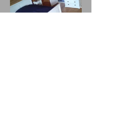
BOOKING.COM
Das Haus kann auch über booking.com
(unterschiedliche Preise) gemietet
werden. Bettwäsche und Handtücher
sind dann im Preis inbegriffen