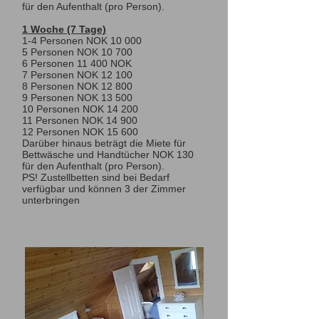
für den Aufenthalt (pro Person).
1 Woche (7 Tage)
1-4 Personen NOK 10 000
5 Personen NOK 10 700
6 Personen 11 400 NOK
7 Personen NOK 12 100
8 Personen NOK 12 800
9 Personen NOK 13 500
10 Personen NOK 14 200
11 Personen NOK 14 900
12 Personen NOK 15 600
Darüber hinaus beträgt die Miete für
Bettwäsche und Handtücher NOK 130
für den Aufenthalt (pro Person).
PS! Zustellbetten sind bei Bedarf
verfügbar und können 3 der Zimmer
unterbringen