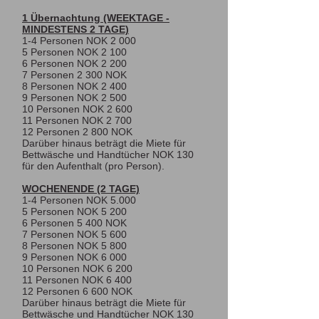
1 Übernachtung (WEEKTAGE -
MINDESTENS 2 TAGE)
1-4 Personen NOK 2 000
5 Personen NOK 2 100
6 Personen NOK 2 200
7 Personen 2 300 NOK
8 Personen NOK 2 400
9 Personen NOK 2 500
10 Personen NOK 2 600
11 Personen NOK 2 700
12 Personen 2 800 NOK
Darüber hinaus beträgt die Miete für
Bettwäsche und Handtücher NOK 130
für den Aufenthalt (pro Person).
WOCHENENDE (2 TAGE)
1-4 Personen NOK 5.000
5 Personen NOK 5 200
6 Personen 5 400 NOK
7 Personen NOK 5 600
8 Personen NOK 5 800
9 Personen NOK 6 000
10 Personen NOK 6 200
11 Personen NOK 6 400
12 Personen 6 600 NOK
Darüber hinaus beträgt die Miete für
Bettwäsche und Handtücher NOK 130