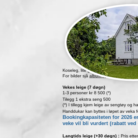
Koseleg, lite gardshus (ca. 75 m²) med
For bilder sjå
album (trykk link)
Vekes leige (7 døgn)
1-3 personer kr 8 500 (*)
Tilegg 1 ekstra seng 500
(*)
I tillegg kjem leige av sengtøy og 
Handdukar kan byttes i løpet av veka f
Bookingkapasiteten for 2026 e
veke vil bli vurdert (rabatt ve
Langtids leige (+30 døgn) :
Pris ette