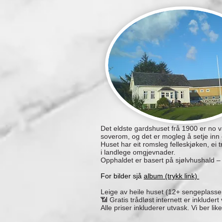
Det eldste gardshuset frå 1900 er no v
soverom, og det er mogleg å setje inn 
Huset har eit romsleg felleskjøken, ei 
i landlege omgjevnader.
Opphaldet er basert på sjølvhushald – g
For bilder sjå
album (trykk link)
Leige av heile huset (12+ sengeplasse
📶 Gratis trådløst internett er inkludert
Alle priser inkluderer utvask. Vi ber li