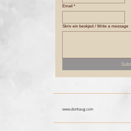
Email
*
Skriv ein beskjed / Write a message
Subm
www.donhaug.com