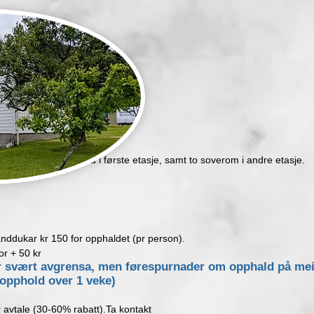
 stove, kjøken og bad i første etasje, samt to soverom i andre etasje.
handdukar kr 150 for opphaldet (pr person).
or + 50 kr
r svært avgrensa, men førespurnader om opphald på mei
d opphold over 1 veke)
r avtale (30-60% rabatt).Ta kontakt