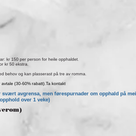
r: kr 150 per person for heile opphaldet.
r kr 50 ekstra.
ved behov og kan plasserast på tre av romma.
r avtale (30-60% rabatt).Ta kontakt
r svært avgrensa, men førespurnader om opphald på mei
d opphold over 1 veke)
overom)