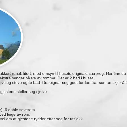
akkert rehabilitert, med omsyn til husets originale særpreg. Her finn du
ekstra senger på tre av romma. Det er 2 bad i huset.
triveleg stove og to bad. Det eignar seg godt for familiar som ønskjer å
jestene steller seg sjølve.
r): 6 doble soverom
 ved leige av rom.
kevel om at gjestene rydder etter seg før utsjekk