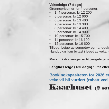
Vekesleige (7 døgn)
Grunnsprisen er for 4 personer:
• 1–4 personar: kr 12 200
• 5 personar: kr 12 900
• 6 personar: kr 13 400
• 7 personar: kr 13 900
• 8 personar: kr 14 400
• 9 personar: kr 14 900
• 10 personar: kr 15 700
• 11 personar: kr 16 100
• 12 personar: kr 16 600
Tillegg: Leige av sengetøy og handduka
Handdukar kan bytast i løpet av veka fo
Merk:
Ekstra senger er tilgjengelege 
Langtids leige (+30 døgn) :
Pris ette
Bookingkapasiteten for 2026 e
veke vil bli vurdert (rabatt ve
Kaarhuset
(2 s